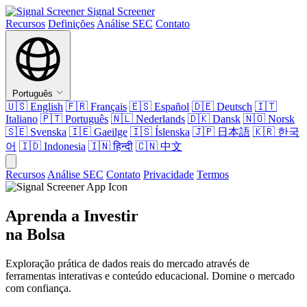
Signal Screener
Recursos
Definições
Análise SEC
Contato
Português
🇺🇸
English
🇫🇷
Français
🇪🇸
Español
🇩🇪
Deutsch
🇮🇹
Italiano
🇵🇹
Português
🇳🇱
Nederlands
🇩🇰
Dansk
🇳🇴
Norsk
🇸🇪
Svenska
🇮🇪
Gaeilge
🇮🇸
Íslenska
🇯🇵
日本語
🇰🇷
한국
어
🇮🇩
Indonesia
🇮🇳
हिन्दी
🇨🇳
中文
Recursos
Análise SEC
Contato
Privacidade
Termos
Aprenda a Investir
na Bolsa
Exploração prática de dados reais do mercado através de
ferramentas interativas e conteúdo educacional. Domine o mercado
com confiança.