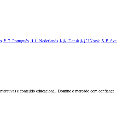
no
🇵🇹
Português
🇳🇱
Nederlands
🇩🇰
Dansk
🇳🇴
Norsk
🇸🇪
Sve
 interativas e conteúdo educacional. Domine o mercado com confiança.