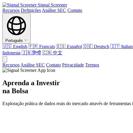
Signal Screener
Recursos
Definições
Análise SEC
Contato
Português
🇺🇸
English
🇫🇷
Français
🇪🇸
Español
🇩🇪
Deutsch
🇮🇹
Italia
Indonesia
🇮🇳
हिन्दी
🇨🇳
中文
Recursos
Análise SEC
Contato
Privacidade
Termos
Aprenda a Investir
na Bolsa
Exploração prática de dados reais do mercado através de ferramentas