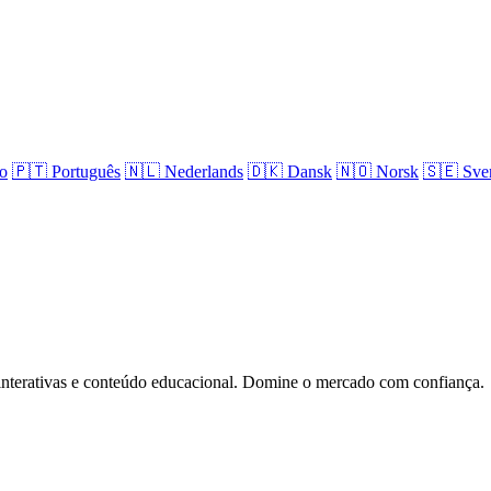
no
🇵🇹
Português
🇳🇱
Nederlands
🇩🇰
Dansk
🇳🇴
Norsk
🇸🇪
Sve
 interativas e conteúdo educacional. Domine o mercado com confiança.