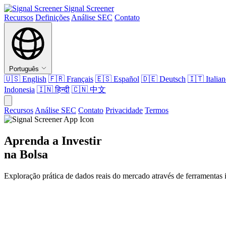
Signal Screener
Recursos
Definições
Análise SEC
Contato
Português
🇺🇸
English
🇫🇷
Français
🇪🇸
Español
🇩🇪
Deutsch
🇮🇹
Italia
Indonesia
🇮🇳
हिन्दी
🇨🇳
中文
Recursos
Análise SEC
Contato
Privacidade
Termos
Aprenda a Investir
na Bolsa
Exploração prática de dados reais do mercado através de ferramentas