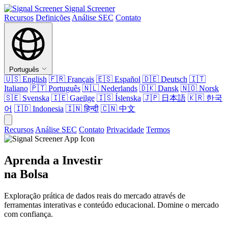
Signal Screener
Recursos
Definições
Análise SEC
Contato
Português
🇺🇸
English
🇫🇷
Français
🇪🇸
Español
🇩🇪
Deutsch
🇮🇹
Italiano
🇵🇹
Português
🇳🇱
Nederlands
🇩🇰
Dansk
🇳🇴
Norsk
🇸🇪
Svenska
🇮🇪
Gaeilge
🇮🇸
Íslenska
🇯🇵
日本語
🇰🇷
한국
어
🇮🇩
Indonesia
🇮🇳
हिन्दी
🇨🇳
中文
Recursos
Análise SEC
Contato
Privacidade
Termos
Aprenda a Investir
na Bolsa
Exploração prática de dados reais do mercado através de
ferramentas interativas e conteúdo educacional. Domine o mercado
com confiança.