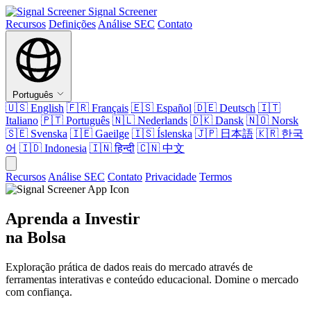
Signal Screener
Recursos
Definições
Análise SEC
Contato
Português
🇺🇸
English
🇫🇷
Français
🇪🇸
Español
🇩🇪
Deutsch
🇮🇹
Italiano
🇵🇹
Português
🇳🇱
Nederlands
🇩🇰
Dansk
🇳🇴
Norsk
🇸🇪
Svenska
🇮🇪
Gaeilge
🇮🇸
Íslenska
🇯🇵
日本語
🇰🇷
한국
어
🇮🇩
Indonesia
🇮🇳
हिन्दी
🇨🇳
中文
Recursos
Análise SEC
Contato
Privacidade
Termos
Aprenda a Investir
na Bolsa
Exploração prática de dados reais do mercado através de
ferramentas interativas e conteúdo educacional. Domine o mercado
com confiança.