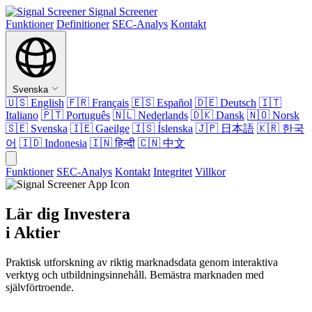
Signal Screener
Funktioner
Definitioner
SEC-Analys
Kontakt
Svenska
🇺🇸
English
🇫🇷
Français
🇪🇸
Español
🇩🇪
Deutsch
🇮🇹
Italiano
🇵🇹
Português
🇳🇱
Nederlands
🇩🇰
Dansk
🇳🇴
Norsk
🇸🇪
Svenska
🇮🇪
Gaeilge
🇮🇸
Íslenska
🇯🇵
日本語
🇰🇷
한국
어
🇮🇩
Indonesia
🇮🇳
हिन्दी
🇨🇳
中文
Funktioner
SEC-Analys
Kontakt
Integritet
Villkor
Lär dig Investera
i Aktier
Praktisk utforskning av riktig marknadsdata genom interaktiva
verktyg och utbildningsinnehåll. Bemästra marknaden med
självförtroende.