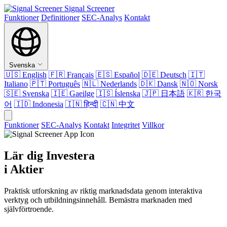
Signal Screener
Funktioner
Definitioner
SEC-Analys
Kontakt
Svenska
🇺🇸
English
🇫🇷
Français
🇪🇸
Español
🇩🇪
Deutsch
🇮🇹
Italiano
🇵🇹
Português
🇳🇱
Nederlands
🇩🇰
Dansk
🇳🇴
Norsk
🇸🇪
Svenska
🇮🇪
Gaeilge
🇮🇸
Íslenska
🇯🇵
日本語
🇰🇷
한국
어
🇮🇩
Indonesia
🇮🇳
हिन्दी
🇨🇳
中文
Funktioner
SEC-Analys
Kontakt
Integritet
Villkor
Lär dig Investera
i Aktier
Praktisk utforskning av riktig marknadsdata genom interaktiva
verktyg och utbildningsinnehåll. Bemästra marknaden med
självförtroende.