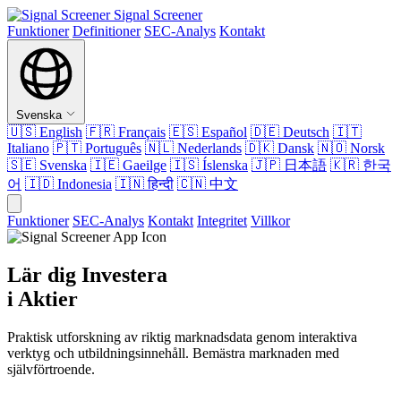
Signal Screener
Funktioner
Definitioner
SEC-Analys
Kontakt
Svenska
🇺🇸
English
🇫🇷
Français
🇪🇸
Español
🇩🇪
Deutsch
🇮🇹
Italiano
🇵🇹
Português
🇳🇱
Nederlands
🇩🇰
Dansk
🇳🇴
Norsk
🇸🇪
Svenska
🇮🇪
Gaeilge
🇮🇸
Íslenska
🇯🇵
日本語
🇰🇷
한국
어
🇮🇩
Indonesia
🇮🇳
हिन्दी
🇨🇳
中文
Funktioner
SEC-Analys
Kontakt
Integritet
Villkor
Lär dig Investera
i Aktier
Praktisk utforskning av riktig marknadsdata genom interaktiva
verktyg och utbildningsinnehåll. Bemästra marknaden med
självförtroende.