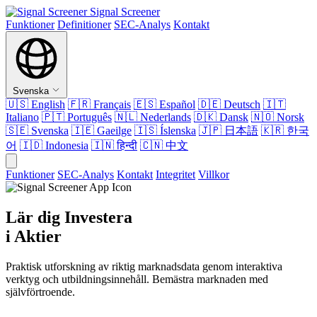
Signal Screener
Funktioner
Definitioner
SEC-Analys
Kontakt
Svenska
🇺🇸
English
🇫🇷
Français
🇪🇸
Español
🇩🇪
Deutsch
🇮🇹
Italiano
🇵🇹
Português
🇳🇱
Nederlands
🇩🇰
Dansk
🇳🇴
Norsk
🇸🇪
Svenska
🇮🇪
Gaeilge
🇮🇸
Íslenska
🇯🇵
日本語
🇰🇷
한국
어
🇮🇩
Indonesia
🇮🇳
हिन्दी
🇨🇳
中文
Funktioner
SEC-Analys
Kontakt
Integritet
Villkor
Lär dig Investera
i Aktier
Praktisk utforskning av riktig marknadsdata genom interaktiva
verktyg och utbildningsinnehåll. Bemästra marknaden med
självförtroende.