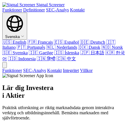
Signal Screener
Funktioner
Definitioner
SEC-Analys
Kontakt
Svenska
🇺🇸
English
🇫🇷
Français
🇪🇸
Español
🇩🇪
Deutsch
🇮🇹
Italiano
🇵🇹
Português
🇳🇱
Nederlands
🇩🇰
Dansk
🇳🇴
Norsk
🇸🇪
Svenska
🇮🇪
Gaeilge
🇮🇸
Íslenska
🇯🇵
日本語
🇰🇷
한국
어
🇮🇩
Indonesia
🇮🇳
हिन्दी
🇨🇳
中文
Funktioner
SEC-Analys
Kontakt
Integritet
Villkor
Lär dig Investera
i Aktier
Praktisk utforskning av riktig marknadsdata genom interaktiva
verktyg och utbildningsinnehåll. Bemästra marknaden med
självförtroende.