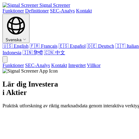
Signal Screener
Funktioner
Definitioner
SEC-Analys
Kontakt
Svenska
🇺🇸
English
🇫🇷
Français
🇪🇸
Español
🇩🇪
Deutsch
🇮🇹
Italia
Indonesia
🇮🇳
हिन्दी
🇨🇳
中文
Funktioner
SEC-Analys
Kontakt
Integritet
Villkor
Lär dig Investera
i Aktier
Praktisk utforskning av riktig marknadsdata genom interaktiva verkt