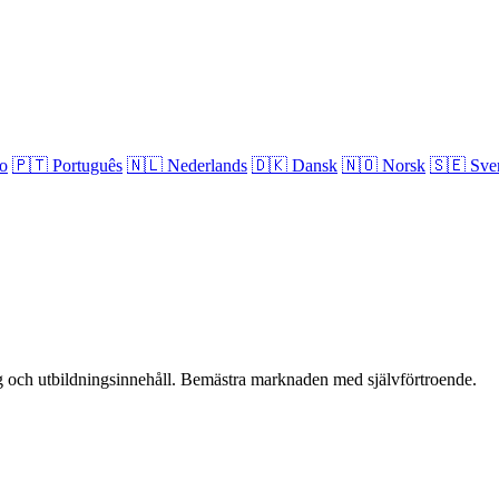
no
🇵🇹
Português
🇳🇱
Nederlands
🇩🇰
Dansk
🇳🇴
Norsk
🇸🇪
Sve
yg och utbildningsinnehåll. Bemästra marknaden med självförtroende.