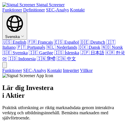
Signal Screener
Funktioner
Definitioner
SEC-Analys
Kontakt
Svenska
🇺🇸
English
🇫🇷
Français
🇪🇸
Español
🇩🇪
Deutsch
🇮🇹
Italiano
🇵🇹
Português
🇳🇱
Nederlands
🇩🇰
Dansk
🇳🇴
Norsk
🇸🇪
Svenska
🇮🇪
Gaeilge
🇮🇸
Íslenska
🇯🇵
日本語
🇰🇷
한국
어
🇮🇩
Indonesia
🇮🇳
हिन्दी
🇨🇳
中文
Funktioner
SEC-Analys
Kontakt
Integritet
Villkor
Lär dig Investera
i Aktier
Praktisk utforskning av riktig marknadsdata genom interaktiva
verktyg och utbildningsinnehåll. Bemästra marknaden med
självförtroende.