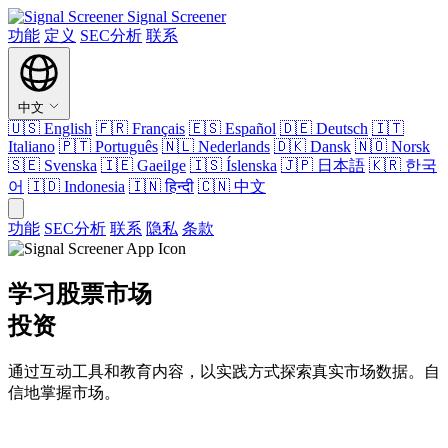
Signal Screener
功能
定义
SEC分析
联系
中文
🇺🇸
English
🇫🇷
Français
🇪🇸
Español
🇩🇪
Deutsch
🇮🇹
Italiano
🇵🇹
Português
🇳🇱
Nederlands
🇩🇰
Dansk
🇳🇴
Norsk
🇸🇪
Svenska
🇮🇪
Gaeilge
🇮🇸
Íslenska
🇯🇵
日本語
🇰🇷
한국
어
🇮🇩
Indonesia
🇮🇳
हिन्दी
🇨🇳
中文
功能
SEC分析
联系
隐私
条款
学习股票市场
投资
通过互动工具和教育内容，以实践方式探索真实市场数据。自
信地掌握市场。