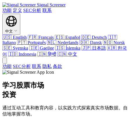
Signal Screener
功能
定义
SEC分析
联系
中文
🇺🇸
English
🇫🇷
Français
🇪🇸
Español
🇩🇪
Deutsch
🇮🇹
Italiano
🇵🇹
Português
🇳🇱
Nederlands
🇩🇰
Dansk
🇳🇴
Norsk
🇸🇪
Svenska
🇮🇪
Gaeilge
🇮🇸
Íslenska
🇯🇵
日本語
🇰🇷
한국
어
🇮🇩
Indonesia
🇮🇳
हिन्दी
🇨🇳
中文
功能
SEC分析
联系
隐私
条款
学习股票市场
投资
通过互动工具和教育内容，以实践方式探索真实市场数据。自
信地掌握市场。