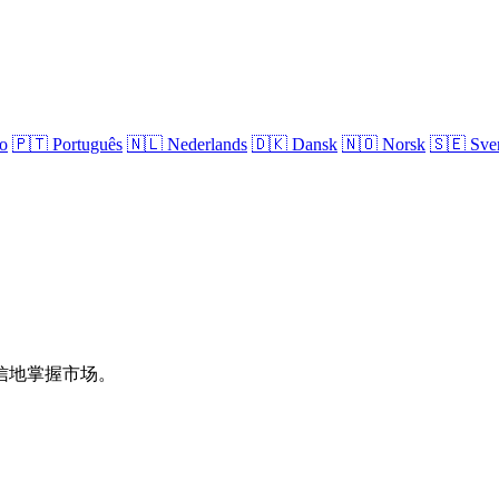
no
🇵🇹
Português
🇳🇱
Nederlands
🇩🇰
Dansk
🇳🇴
Norsk
🇸🇪
Sve
信地掌握市场。