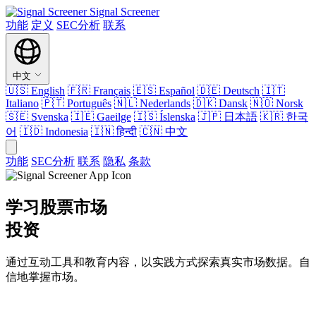
Signal Screener
功能
定义
SEC分析
联系
中文
🇺🇸
English
🇫🇷
Français
🇪🇸
Español
🇩🇪
Deutsch
🇮🇹
Italiano
🇵🇹
Português
🇳🇱
Nederlands
🇩🇰
Dansk
🇳🇴
Norsk
🇸🇪
Svenska
🇮🇪
Gaeilge
🇮🇸
Íslenska
🇯🇵
日本語
🇰🇷
한국
어
🇮🇩
Indonesia
🇮🇳
हिन्दी
🇨🇳
中文
功能
SEC分析
联系
隐私
条款
学习股票市场
投资
通过互动工具和教育内容，以实践方式探索真实市场数据。自
信地掌握市场。