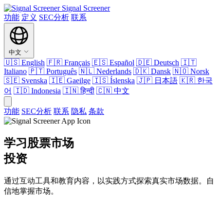
Signal Screener
功能
定义
SEC分析
联系
中文
🇺🇸
English
🇫🇷
Français
🇪🇸
Español
🇩🇪
Deutsch
🇮🇹
Italiano
🇵🇹
Português
🇳🇱
Nederlands
🇩🇰
Dansk
🇳🇴
Norsk
🇸🇪
Svenska
🇮🇪
Gaeilge
🇮🇸
Íslenska
🇯🇵
日本語
🇰🇷
한국
어
🇮🇩
Indonesia
🇮🇳
हिन्दी
🇨🇳
中文
功能
SEC分析
联系
隐私
条款
学习股票市场
投资
通过互动工具和教育内容，以实践方式探索真实市场数据。自
信地掌握市场。