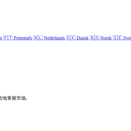
no
🇵🇹
Português
🇳🇱
Nederlands
🇩🇰
Dansk
🇳🇴
Norsk
🇸🇪
Sve
信地掌握市场。