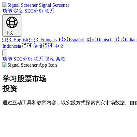
Signal Screener
功能
定义
SEC分析
联系
中文
🇺🇸
English
🇫🇷
Français
🇪🇸
Español
🇩🇪
Deutsch
🇮🇹
Italia
Indonesia
🇮🇳
हिन्दी
🇨🇳
中文
功能
SEC分析
联系
隐私
条款
学习股票市场
投资
通过互动工具和教育内容，以实践方式探索真实市场数据。自