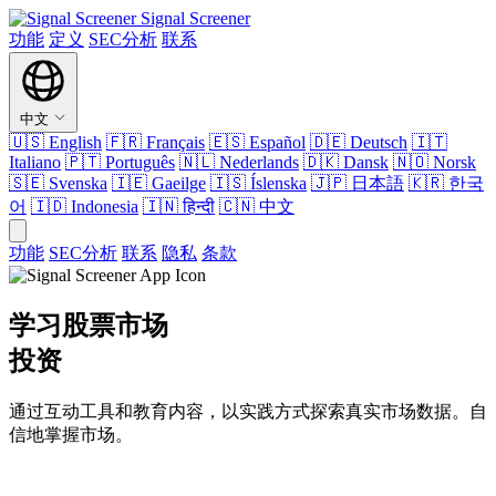
Signal Screener
功能
定义
SEC分析
联系
中文
🇺🇸
English
🇫🇷
Français
🇪🇸
Español
🇩🇪
Deutsch
🇮🇹
Italiano
🇵🇹
Português
🇳🇱
Nederlands
🇩🇰
Dansk
🇳🇴
Norsk
🇸🇪
Svenska
🇮🇪
Gaeilge
🇮🇸
Íslenska
🇯🇵
日本語
🇰🇷
한국
어
🇮🇩
Indonesia
🇮🇳
हिन्दी
🇨🇳
中文
功能
SEC分析
联系
隐私
条款
学习股票市场
投资
通过互动工具和教育内容，以实践方式探索真实市场数据。自
信地掌握市场。