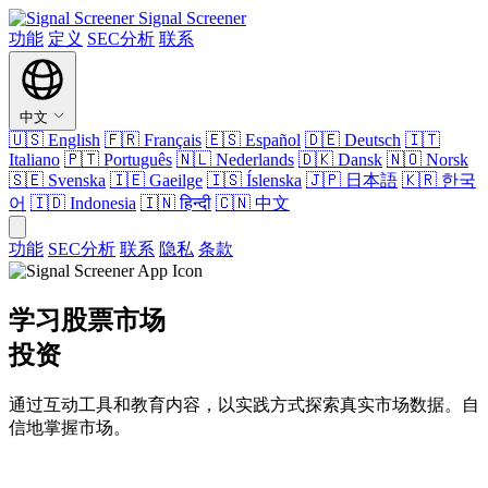
Signal Screener
功能
定义
SEC分析
联系
中文
🇺🇸
English
🇫🇷
Français
🇪🇸
Español
🇩🇪
Deutsch
🇮🇹
Italiano
🇵🇹
Português
🇳🇱
Nederlands
🇩🇰
Dansk
🇳🇴
Norsk
🇸🇪
Svenska
🇮🇪
Gaeilge
🇮🇸
Íslenska
🇯🇵
日本語
🇰🇷
한국
어
🇮🇩
Indonesia
🇮🇳
हिन्दी
🇨🇳
中文
功能
SEC分析
联系
隐私
条款
学习股票市场
投资
通过互动工具和教育内容，以实践方式探索真实市场数据。自
信地掌握市场。