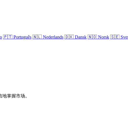
no
🇵🇹
Português
🇳🇱
Nederlands
🇩🇰
Dansk
🇳🇴
Norsk
🇸🇪
Sve
信地掌握市场。