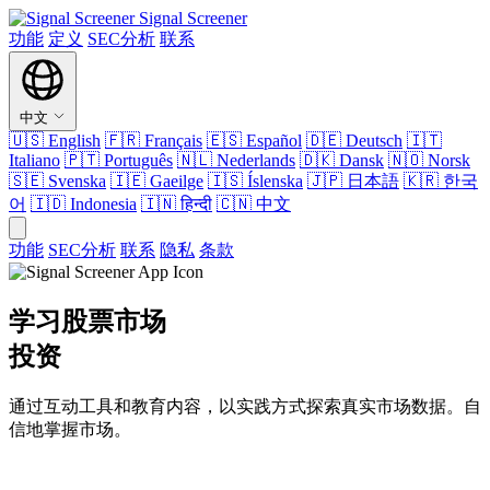
Signal Screener
功能
定义
SEC分析
联系
中文
🇺🇸
English
🇫🇷
Français
🇪🇸
Español
🇩🇪
Deutsch
🇮🇹
Italiano
🇵🇹
Português
🇳🇱
Nederlands
🇩🇰
Dansk
🇳🇴
Norsk
🇸🇪
Svenska
🇮🇪
Gaeilge
🇮🇸
Íslenska
🇯🇵
日本語
🇰🇷
한국
어
🇮🇩
Indonesia
🇮🇳
हिन्दी
🇨🇳
中文
功能
SEC分析
联系
隐私
条款
学习股票市场
投资
通过互动工具和教育内容，以实践方式探索真实市场数据。自
信地掌握市场。