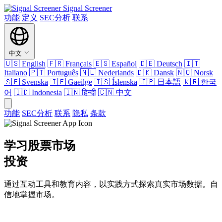
Signal Screener
功能
定义
SEC分析
联系
中文
🇺🇸
English
🇫🇷
Français
🇪🇸
Español
🇩🇪
Deutsch
🇮🇹
Italiano
🇵🇹
Português
🇳🇱
Nederlands
🇩🇰
Dansk
🇳🇴
Norsk
🇸🇪
Svenska
🇮🇪
Gaeilge
🇮🇸
Íslenska
🇯🇵
日本語
🇰🇷
한국
어
🇮🇩
Indonesia
🇮🇳
हिन्दी
🇨🇳
中文
功能
SEC分析
联系
隐私
条款
学习股票市场
投资
通过互动工具和教育内容，以实践方式探索真实市场数据。自
信地掌握市场。