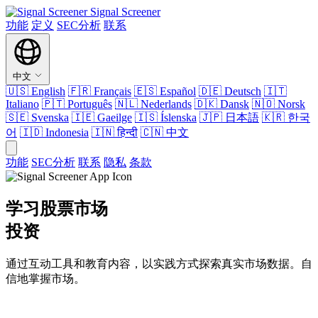
Signal Screener
功能
定义
SEC分析
联系
中文
🇺🇸
English
🇫🇷
Français
🇪🇸
Español
🇩🇪
Deutsch
🇮🇹
Italiano
🇵🇹
Português
🇳🇱
Nederlands
🇩🇰
Dansk
🇳🇴
Norsk
🇸🇪
Svenska
🇮🇪
Gaeilge
🇮🇸
Íslenska
🇯🇵
日本語
🇰🇷
한국
어
🇮🇩
Indonesia
🇮🇳
हिन्दी
🇨🇳
中文
功能
SEC分析
联系
隐私
条款
学习股票市场
投资
通过互动工具和教育内容，以实践方式探索真实市场数据。自
信地掌握市场。