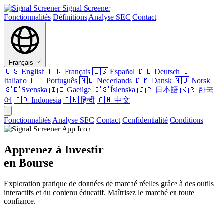
Signal Screener
Fonctionnalités
Définitions
Analyse SEC
Contact
Français
🇺🇸
English
🇫🇷
Français
🇪🇸
Español
🇩🇪
Deutsch
🇮🇹
Italiano
🇵🇹
Português
🇳🇱
Nederlands
🇩🇰
Dansk
🇳🇴
Norsk
🇸🇪
Svenska
🇮🇪
Gaeilge
🇮🇸
Íslenska
🇯🇵
日本語
🇰🇷
한국
어
🇮🇩
Indonesia
🇮🇳
हिन्दी
🇨🇳
中文
Fonctionnalités
Analyse SEC
Contact
Confidentialité
Conditions
Apprenez à Investir
en Bourse
Exploration pratique de données de marché réelles grâce à des outils
interactifs et du contenu éducatif. Maîtrisez le marché en toute
confiance.