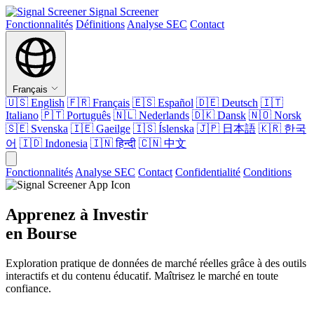
Signal Screener
Fonctionnalités
Définitions
Analyse SEC
Contact
Français
🇺🇸
English
🇫🇷
Français
🇪🇸
Español
🇩🇪
Deutsch
🇮🇹
Italiano
🇵🇹
Português
🇳🇱
Nederlands
🇩🇰
Dansk
🇳🇴
Norsk
🇸🇪
Svenska
🇮🇪
Gaeilge
🇮🇸
Íslenska
🇯🇵
日本語
🇰🇷
한국
어
🇮🇩
Indonesia
🇮🇳
हिन्दी
🇨🇳
中文
Fonctionnalités
Analyse SEC
Contact
Confidentialité
Conditions
Apprenez à Investir
en Bourse
Exploration pratique de données de marché réelles grâce à des outils
interactifs et du contenu éducatif. Maîtrisez le marché en toute
confiance.