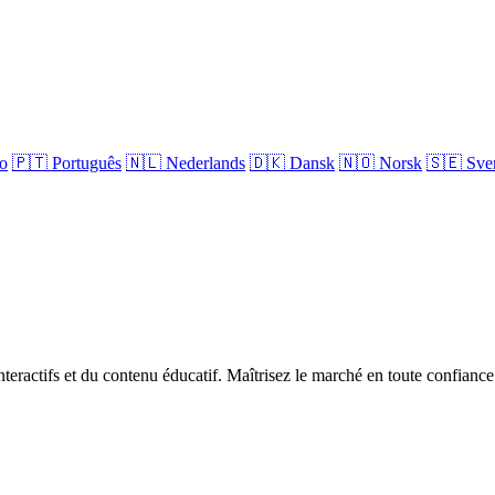
no
🇵🇹
Português
🇳🇱
Nederlands
🇩🇰
Dansk
🇳🇴
Norsk
🇸🇪
Sve
teractifs et du contenu éducatif. Maîtrisez le marché en toute confiance