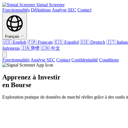
Signal Screener
Fonctionnalités
Définitions
Analyse SEC
Contact
Français
🇺🇸
English
🇫🇷
Français
🇪🇸
Español
🇩🇪
Deutsch
🇮🇹
Italia
Indonesia
🇮🇳
हिन्दी
🇨🇳
中文
Fonctionnalités
Analyse SEC
Contact
Confidentialité
Conditions
Apprenez à Investir
en Bourse
Exploration pratique de données de marché réelles grâce à des outils in