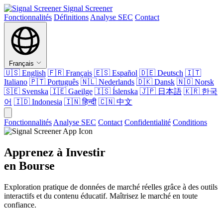
Signal Screener
Fonctionnalités
Définitions
Analyse SEC
Contact
Français
🇺🇸
English
🇫🇷
Français
🇪🇸
Español
🇩🇪
Deutsch
🇮🇹
Italiano
🇵🇹
Português
🇳🇱
Nederlands
🇩🇰
Dansk
🇳🇴
Norsk
🇸🇪
Svenska
🇮🇪
Gaeilge
🇮🇸
Íslenska
🇯🇵
日本語
🇰🇷
한국
어
🇮🇩
Indonesia
🇮🇳
हिन्दी
🇨🇳
中文
Fonctionnalités
Analyse SEC
Contact
Confidentialité
Conditions
Apprenez à Investir
en Bourse
Exploration pratique de données de marché réelles grâce à des outils
interactifs et du contenu éducatif. Maîtrisez le marché en toute
confiance.