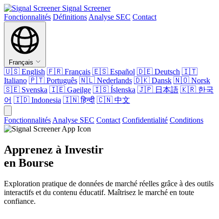
Signal Screener
Fonctionnalités
Définitions
Analyse SEC
Contact
Français
🇺🇸
English
🇫🇷
Français
🇪🇸
Español
🇩🇪
Deutsch
🇮🇹
Italiano
🇵🇹
Português
🇳🇱
Nederlands
🇩🇰
Dansk
🇳🇴
Norsk
🇸🇪
Svenska
🇮🇪
Gaeilge
🇮🇸
Íslenska
🇯🇵
日本語
🇰🇷
한국
어
🇮🇩
Indonesia
🇮🇳
हिन्दी
🇨🇳
中文
Fonctionnalités
Analyse SEC
Contact
Confidentialité
Conditions
Apprenez à Investir
en Bourse
Exploration pratique de données de marché réelles grâce à des outils
interactifs et du contenu éducatif. Maîtrisez le marché en toute
confiance.