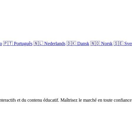
no
🇵🇹
Português
🇳🇱
Nederlands
🇩🇰
Dansk
🇳🇴
Norsk
🇸🇪
Sve
teractifs et du contenu éducatif. Maîtrisez le marché en toute confiance