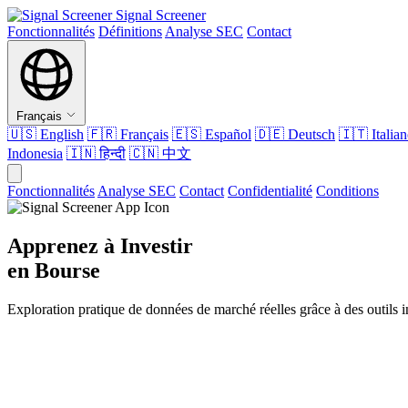
Signal Screener
Fonctionnalités
Définitions
Analyse SEC
Contact
Français
🇺🇸
English
🇫🇷
Français
🇪🇸
Español
🇩🇪
Deutsch
🇮🇹
Italia
Indonesia
🇮🇳
हिन्दी
🇨🇳
中文
Fonctionnalités
Analyse SEC
Contact
Confidentialité
Conditions
Apprenez à Investir
en Bourse
Exploration pratique de données de marché réelles grâce à des outils in