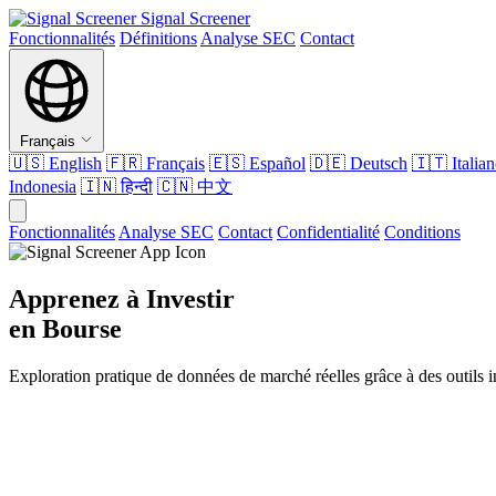
Signal Screener
Fonctionnalités
Définitions
Analyse SEC
Contact
Français
🇺🇸
English
🇫🇷
Français
🇪🇸
Español
🇩🇪
Deutsch
🇮🇹
Italia
Indonesia
🇮🇳
हिन्दी
🇨🇳
中文
Fonctionnalités
Analyse SEC
Contact
Confidentialité
Conditions
Apprenez à Investir
en Bourse
Exploration pratique de données de marché réelles grâce à des outils in