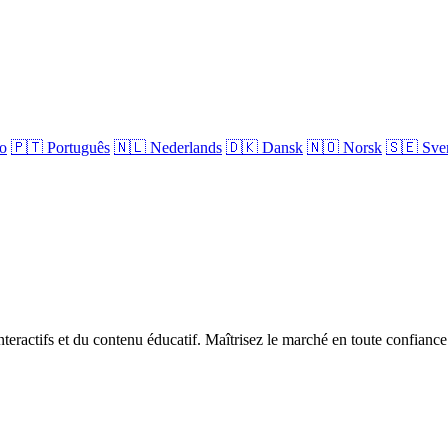
no
🇵🇹
Português
🇳🇱
Nederlands
🇩🇰
Dansk
🇳🇴
Norsk
🇸🇪
Sve
teractifs et du contenu éducatif. Maîtrisez le marché en toute confiance