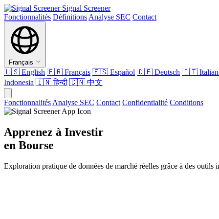
Signal Screener
Fonctionnalités
Définitions
Analyse SEC
Contact
Français
🇺🇸
English
🇫🇷
Français
🇪🇸
Español
🇩🇪
Deutsch
🇮🇹
Italia
Indonesia
🇮🇳
हिन्दी
🇨🇳
中文
Fonctionnalités
Analyse SEC
Contact
Confidentialité
Conditions
Apprenez à Investir
en Bourse
Exploration pratique de données de marché réelles grâce à des outils in