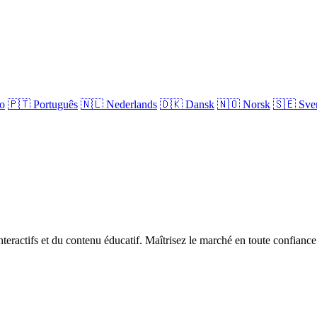
no
🇵🇹
Português
🇳🇱
Nederlands
🇩🇰
Dansk
🇳🇴
Norsk
🇸🇪
Sve
teractifs et du contenu éducatif. Maîtrisez le marché en toute confiance