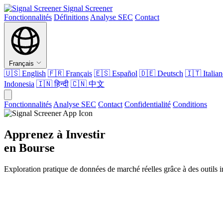
Signal Screener
Fonctionnalités
Définitions
Analyse SEC
Contact
Français
🇺🇸
English
🇫🇷
Français
🇪🇸
Español
🇩🇪
Deutsch
🇮🇹
Italia
Indonesia
🇮🇳
हिन्दी
🇨🇳
中文
Fonctionnalités
Analyse SEC
Contact
Confidentialité
Conditions
Apprenez à Investir
en Bourse
Exploration pratique de données de marché réelles grâce à des outils in