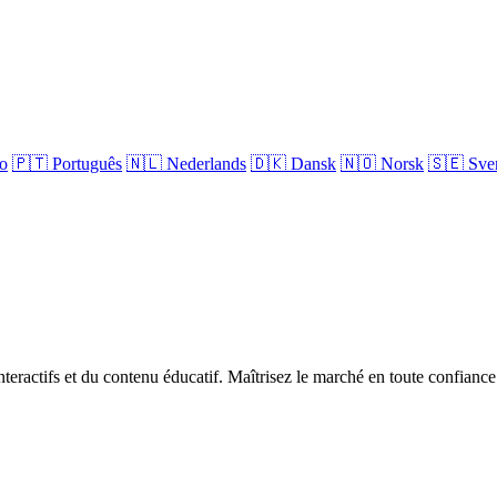
no
🇵🇹
Português
🇳🇱
Nederlands
🇩🇰
Dansk
🇳🇴
Norsk
🇸🇪
Sve
teractifs et du contenu éducatif. Maîtrisez le marché en toute confiance