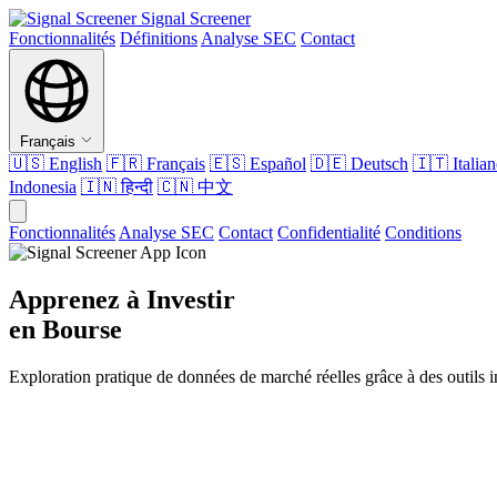
Signal Screener
Fonctionnalités
Définitions
Analyse SEC
Contact
Français
🇺🇸
English
🇫🇷
Français
🇪🇸
Español
🇩🇪
Deutsch
🇮🇹
Italia
Indonesia
🇮🇳
हिन्दी
🇨🇳
中文
Fonctionnalités
Analyse SEC
Contact
Confidentialité
Conditions
Apprenez à Investir
en Bourse
Exploration pratique de données de marché réelles grâce à des outils in