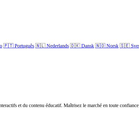
no
🇵🇹
Português
🇳🇱
Nederlands
🇩🇰
Dansk
🇳🇴
Norsk
🇸🇪
Sve
teractifs et du contenu éducatif. Maîtrisez le marché en toute confiance