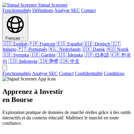
Signal Screener
Fonctionnalités
Définitions
Analyse SEC
Contact
Français
🇺🇸
English
🇫🇷
Français
🇪🇸
Español
🇩🇪
Deutsch
🇮🇹
Italiano
🇵🇹
Português
🇳🇱
Nederlands
🇩🇰
Dansk
🇳🇴
Norsk
🇸🇪
Svenska
🇮🇪
Gaeilge
🇮🇸
Íslenska
🇯🇵
日本語
🇰🇷
한국
어
🇮🇩
Indonesia
🇮🇳
हिन्दी
🇨🇳
中文
Fonctionnalités
Analyse SEC
Contact
Confidentialité
Conditions
Apprenez à Investir
en Bourse
Exploration pratique de données de marché réelles grâce à des outils
interactifs et du contenu éducatif. Maîtrisez le marché en toute
confiance.