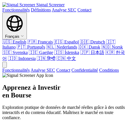
Signal Screener
Fonctionnalités
Définitions
Analyse SEC
Contact
Français
🇺🇸
English
🇫🇷
Français
🇪🇸
Español
🇩🇪
Deutsch
🇮🇹
Italiano
🇵🇹
Português
🇳🇱
Nederlands
🇩🇰
Dansk
🇳🇴
Norsk
🇸🇪
Svenska
🇮🇪
Gaeilge
🇮🇸
Íslenska
🇯🇵
日本語
🇰🇷
한국
어
🇮🇩
Indonesia
🇮🇳
हिन्दी
🇨🇳
中文
Fonctionnalités
Analyse SEC
Contact
Confidentialité
Conditions
Apprenez à Investir
en Bourse
Exploration pratique de données de marché réelles grâce à des outils
interactifs et du contenu éducatif. Maîtrisez le marché en toute
confiance.