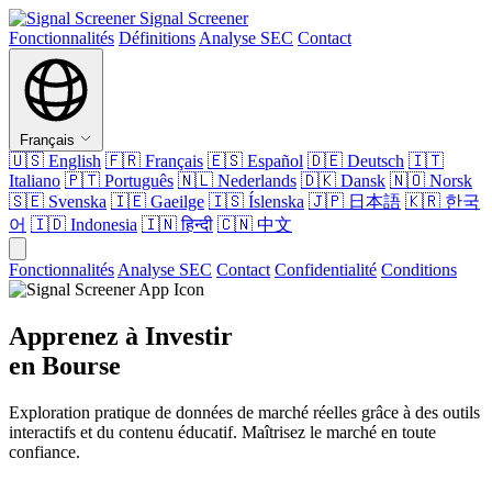
Signal Screener
Fonctionnalités
Définitions
Analyse SEC
Contact
Français
🇺🇸
English
🇫🇷
Français
🇪🇸
Español
🇩🇪
Deutsch
🇮🇹
Italiano
🇵🇹
Português
🇳🇱
Nederlands
🇩🇰
Dansk
🇳🇴
Norsk
🇸🇪
Svenska
🇮🇪
Gaeilge
🇮🇸
Íslenska
🇯🇵
日本語
🇰🇷
한국
어
🇮🇩
Indonesia
🇮🇳
हिन्दी
🇨🇳
中文
Fonctionnalités
Analyse SEC
Contact
Confidentialité
Conditions
Apprenez à Investir
en Bourse
Exploration pratique de données de marché réelles grâce à des outils
interactifs et du contenu éducatif. Maîtrisez le marché en toute
confiance.