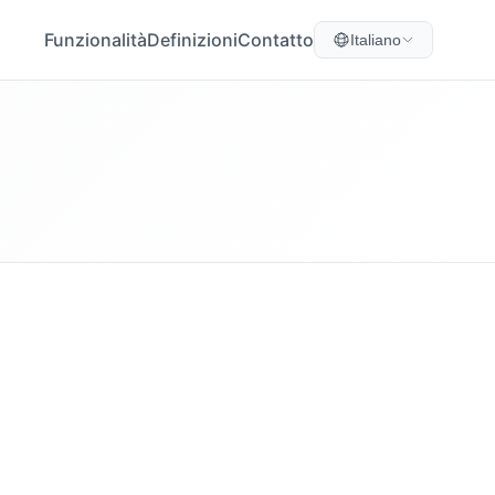
Funzionalità
Definizioni
Contatto
Italiano