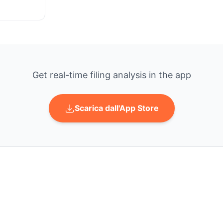
Get real-time filing analysis in the app
Scarica dall'App Store