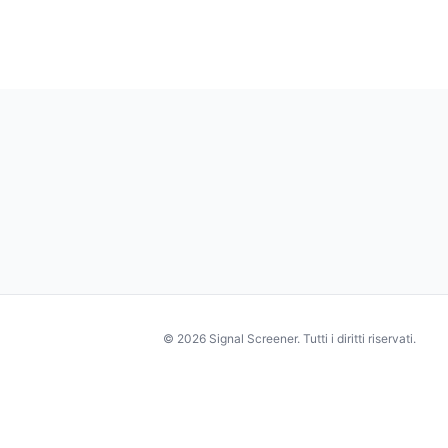
© 2026 Signal Screener. Tutti i diritti riservati.