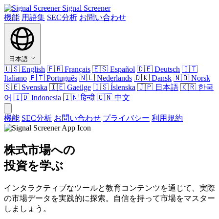
Signal Screener
機能
用語集
SEC分析
お問い合わせ
日本語
🇺🇸
English
🇫🇷
Français
🇪🇸
Español
🇩🇪
Deutsch
🇮🇹
Italiano
🇵🇹
Português
🇳🇱
Nederlands
🇩🇰
Dansk
🇳🇴
Norsk
🇸🇪
Svenska
🇮🇪
Gaeilge
🇮🇸
Íslenska
🇯🇵
日本語
🇰🇷
한국
어
🇮🇩
Indonesia
🇮🇳
हिन्दी
🇨🇳
中文
機能
SEC分析
お問い合わせ
プライバシー
利用規約
株式市場への
投資を学ぶ
インタラクティブなツールと教育コンテンツを通じて、実際
の市場データを実践的に探索。自信を持って市場をマスター
しましょう。