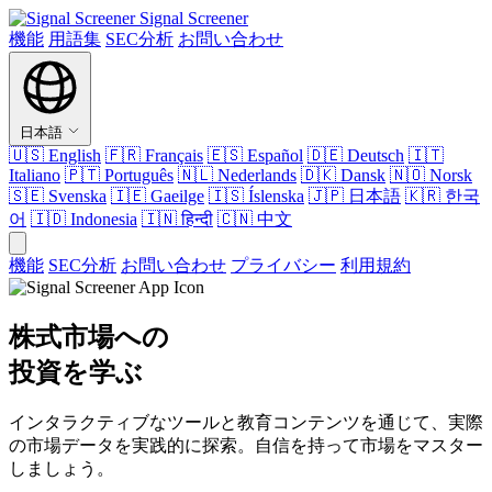
Signal Screener
機能
用語集
SEC分析
お問い合わせ
日本語
🇺🇸
English
🇫🇷
Français
🇪🇸
Español
🇩🇪
Deutsch
🇮🇹
Italiano
🇵🇹
Português
🇳🇱
Nederlands
🇩🇰
Dansk
🇳🇴
Norsk
🇸🇪
Svenska
🇮🇪
Gaeilge
🇮🇸
Íslenska
🇯🇵
日本語
🇰🇷
한국
어
🇮🇩
Indonesia
🇮🇳
हिन्दी
🇨🇳
中文
機能
SEC分析
お問い合わせ
プライバシー
利用規約
株式市場への
投資を学ぶ
インタラクティブなツールと教育コンテンツを通じて、実際
の市場データを実践的に探索。自信を持って市場をマスター
しましょう。