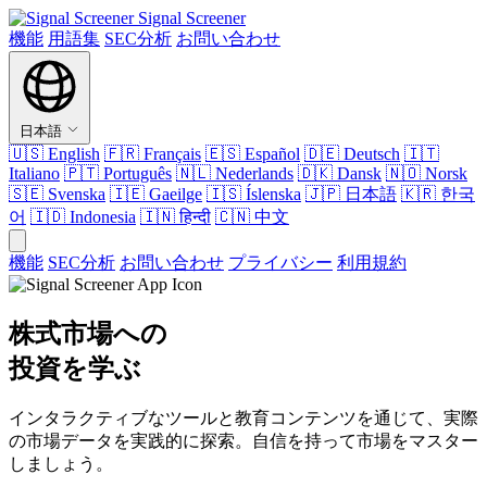
Signal Screener
機能
用語集
SEC分析
お問い合わせ
日本語
🇺🇸
English
🇫🇷
Français
🇪🇸
Español
🇩🇪
Deutsch
🇮🇹
Italiano
🇵🇹
Português
🇳🇱
Nederlands
🇩🇰
Dansk
🇳🇴
Norsk
🇸🇪
Svenska
🇮🇪
Gaeilge
🇮🇸
Íslenska
🇯🇵
日本語
🇰🇷
한국
어
🇮🇩
Indonesia
🇮🇳
हिन्दी
🇨🇳
中文
機能
SEC分析
お問い合わせ
プライバシー
利用規約
株式市場への
投資を学ぶ
インタラクティブなツールと教育コンテンツを通じて、実際
の市場データを実践的に探索。自信を持って市場をマスター
しましょう。