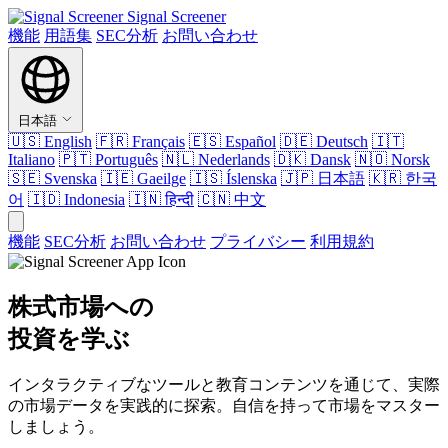
Signal Screener
機能
用語集
SEC分析
お問い合わせ
日本語
🇺🇸
English
🇫🇷
Français
🇪🇸
Español
🇩🇪
Deutsch
🇮🇹
Italiano
🇵🇹
Português
🇳🇱
Nederlands
🇩🇰
Dansk
🇳🇴
Norsk
🇸🇪
Svenska
🇮🇪
Gaeilge
🇮🇸
Íslenska
🇯🇵
日本語
🇰🇷
한국
어
🇮🇩
Indonesia
🇮🇳
हिन्दी
🇨🇳
中文
機能
SEC分析
お問い合わせ
プライバシー
利用規約
株式市場への
投資を学ぶ
インタラクティブなツールと教育コンテンツを通じて、実際
の市場データを実践的に探索。自信を持って市場をマスター
しましょう。