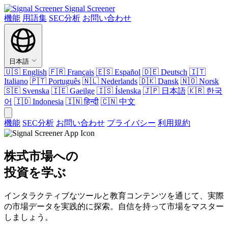
Signal Screener
機能
用語集
SEC分析
お問い合わせ
日本語
🇺🇸
English
🇫🇷
Français
🇪🇸
Español
🇩🇪
Deutsch
🇮🇹
Italiano
🇵🇹
Português
🇳🇱
Nederlands
🇩🇰
Dansk
🇳🇴
Norsk
🇸🇪
Svenska
🇮🇪
Gaeilge
🇮🇸
Íslenska
🇯🇵
日本語
🇰🇷
한국
어
🇮🇩
Indonesia
🇮🇳
हिन्दी
🇨🇳
中文
機能
SEC分析
お問い合わせ
プライバシー
利用規約
株式市場への
投資を学ぶ
インタラクティブなツールと教育コンテンツを通じて、実際
の市場データを実践的に探索。自信を持って市場をマスター
しましょう。