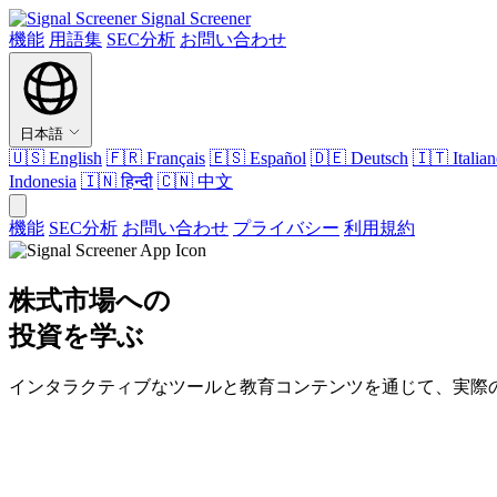
Signal Screener
機能
用語集
SEC分析
お問い合わせ
日本語
🇺🇸
English
🇫🇷
Français
🇪🇸
Español
🇩🇪
Deutsch
🇮🇹
Italia
Indonesia
🇮🇳
हिन्दी
🇨🇳
中文
機能
SEC分析
お問い合わせ
プライバシー
利用規約
株式市場への
投資を学ぶ
インタラクティブなツールと教育コンテンツを通じて、実際