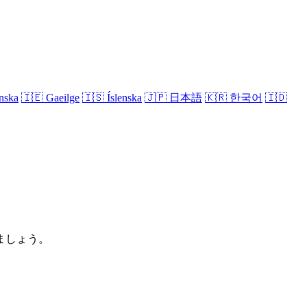
nska
🇮🇪
Gaeilge
🇮🇸
Íslenska
🇯🇵
日本語
🇰🇷
한국어
🇮🇩
ましょう。