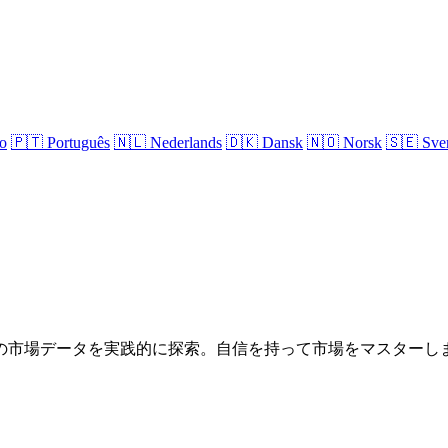
no
🇵🇹
Português
🇳🇱
Nederlands
🇩🇰
Dansk
🇳🇴
Norsk
🇸🇪
Sve
の市場データを実践的に探索。自信を持って市場をマスターし