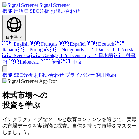
Signal Screener
機能
用語集
SEC分析
お問い合わせ
日本語
🇺🇸
English
🇫🇷
Français
🇪🇸
Español
🇩🇪
Deutsch
🇮🇹
Italiano
🇵🇹
Português
🇳🇱
Nederlands
🇩🇰
Dansk
🇳🇴
Norsk
🇸🇪
Svenska
🇮🇪
Gaeilge
🇮🇸
Íslenska
🇯🇵
日本語
🇰🇷
한국
어
🇮🇩
Indonesia
🇮🇳
हिन्दी
🇨🇳
中文
機能
SEC分析
お問い合わせ
プライバシー
利用規約
株式市場への
投資を学ぶ
インタラクティブなツールと教育コンテンツを通じて、実際
の市場データを実践的に探索。自信を持って市場をマスター
しましょう。