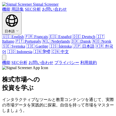
Signal Screener
機能
用語集
SEC分析
お問い合わせ
日本語
🇺🇸
English
🇫🇷
Français
🇪🇸
Español
🇩🇪
Deutsch
🇮🇹
Italiano
🇵🇹
Português
🇳🇱
Nederlands
🇩🇰
Dansk
🇳🇴
Norsk
🇸🇪
Svenska
🇮🇪
Gaeilge
🇮🇸
Íslenska
🇯🇵
日本語
🇰🇷
한국
어
🇮🇩
Indonesia
🇮🇳
हिन्दी
🇨🇳
中文
機能
SEC分析
お問い合わせ
プライバシー
利用規約
株式市場への
投資を学ぶ
インタラクティブなツールと教育コンテンツを通じて、実際
の市場データを実践的に探索。自信を持って市場をマスター
しましょう。