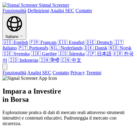
Signal Screener
Funzionalità
Definizioni
Analisi SEC
Contatto
Italiano
🇺🇸
English
🇫🇷
Français
🇪🇸
Español
🇩🇪
Deutsch
🇮🇹
Italiano
🇵🇹
Português
🇳🇱
Nederlands
🇩🇰
Dansk
🇳🇴
Norsk
🇸🇪
Svenska
🇮🇪
Gaeilge
🇮🇸
Íslenska
🇯🇵
日本語
🇰🇷
한국
어
🇮🇩
Indonesia
🇮🇳
हिन्दी
🇨🇳
中文
Funzionalità
Analisi SEC
Contatto
Privacy
Termini
Impara a Investire
in Borsa
Esplorazione pratica di dati di mercato reali attraverso strumenti
interattivi e contenuti educativi. Padroneggia il mercato con
sicurezza.