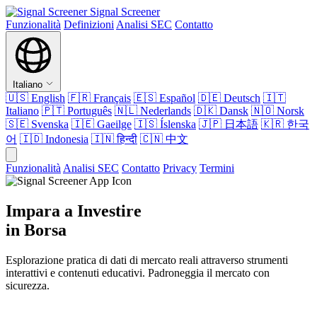
Signal Screener
Funzionalità
Definizioni
Analisi SEC
Contatto
Italiano
🇺🇸
English
🇫🇷
Français
🇪🇸
Español
🇩🇪
Deutsch
🇮🇹
Italiano
🇵🇹
Português
🇳🇱
Nederlands
🇩🇰
Dansk
🇳🇴
Norsk
🇸🇪
Svenska
🇮🇪
Gaeilge
🇮🇸
Íslenska
🇯🇵
日本語
🇰🇷
한국
어
🇮🇩
Indonesia
🇮🇳
हिन्दी
🇨🇳
中文
Funzionalità
Analisi SEC
Contatto
Privacy
Termini
Impara a Investire
in Borsa
Esplorazione pratica di dati di mercato reali attraverso strumenti
interattivi e contenuti educativi. Padroneggia il mercato con
sicurezza.