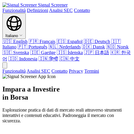
Signal Screener
Funzionalità
Definizioni
Analisi SEC
Contatto
Italiano
🇺🇸
English
🇫🇷
Français
🇪🇸
Español
🇩🇪
Deutsch
🇮🇹
Italiano
🇵🇹
Português
🇳🇱
Nederlands
🇩🇰
Dansk
🇳🇴
Norsk
🇸🇪
Svenska
🇮🇪
Gaeilge
🇮🇸
Íslenska
🇯🇵
日本語
🇰🇷
한국
어
🇮🇩
Indonesia
🇮🇳
हिन्दी
🇨🇳
中文
Funzionalità
Analisi SEC
Contatto
Privacy
Termini
Impara a Investire
in Borsa
Esplorazione pratica di dati di mercato reali attraverso strumenti
interattivi e contenuti educativi. Padroneggia il mercato con
sicurezza.