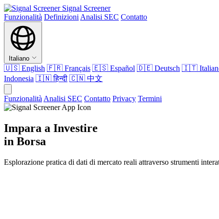
Signal Screener
Funzionalità
Definizioni
Analisi SEC
Contatto
Italiano
🇺🇸
English
🇫🇷
Français
🇪🇸
Español
🇩🇪
Deutsch
🇮🇹
Italia
Indonesia
🇮🇳
हिन्दी
🇨🇳
中文
Funzionalità
Analisi SEC
Contatto
Privacy
Termini
Impara a Investire
in Borsa
Esplorazione pratica di dati di mercato reali attraverso strumenti inter