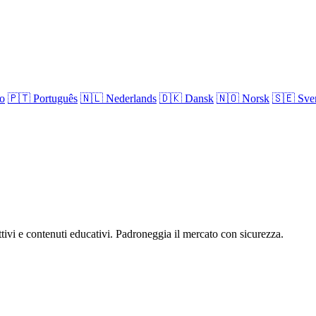
no
🇵🇹
Português
🇳🇱
Nederlands
🇩🇰
Dansk
🇳🇴
Norsk
🇸🇪
Sve
attivi e contenuti educativi. Padroneggia il mercato con sicurezza.